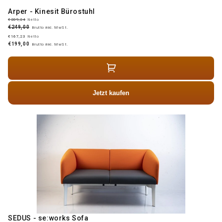
Arper - Kinesit Bürostuhl
€209,24
Netto
€249,00
Brutto inkl. MwSt.
€167,23
Netto
€199,00
Brutto inkl. MwSt.
Jetzt kaufen
SEDUS - se:works Sofa