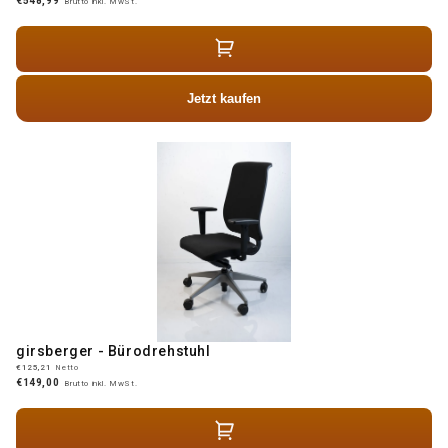
€548,99
Brutto inkl. MwSt.
Jetzt kaufen
girsberger - Bürodrehstuhl
€125,21
Netto
€149,00
Brutto inkl. MwSt.