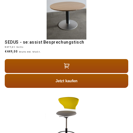
SEDUS - se:assist Besprechungstisch
€377,31
Netto
€449,00
Brutto inkl. MwSt.
Jetzt kaufen