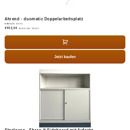
Ahrend - duomatic Doppelarbeitsplatz
€800,00
Netto
€952,00
Brutto inkl. MwSt.
Jetzt kaufen
Steelcase - Share-It Sideboard mit Aufsatz