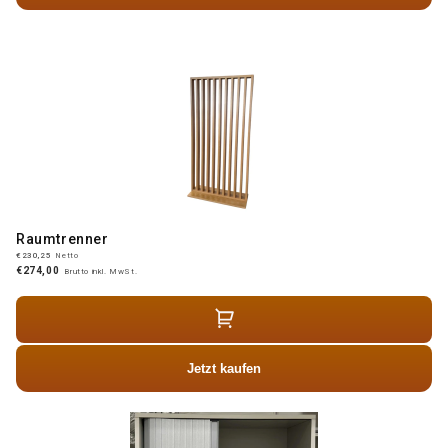
Raumtrenner
€230,25
Netto
€274,00
Brutto inkl. MwSt.
Jetzt kaufen