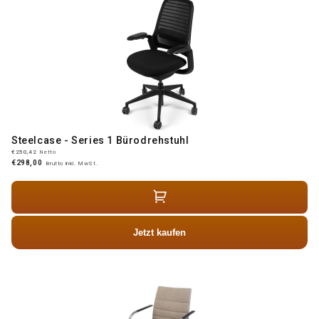
Steelcase - Series 1 Bürodrehstuhl
€250,42
Netto
€298,00
Brutto inkl. MwSt.
Jetzt kaufen