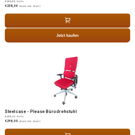
€200,00
Netto
€238,00
Brutto inkl. MwSt.
Jetzt kaufen
Steelcase - Please Bürodrehstuhl
€250,42
Netto
€298,00
Brutto inkl. MwSt.