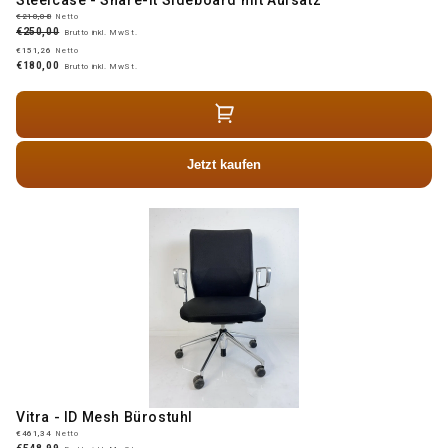
€210,08
Netto
€250,00
Brutto inkl. MwSt.
€151,26
Netto
€180,00
Brutto inkl. MwSt.
Jetzt kaufen
Vitra - ID Mesh Bürostuhl
€461,34
Netto