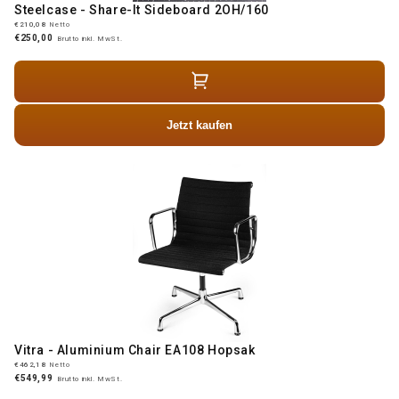
Steelcase - Share-It Sideboard 2OH/160
€210,08
Netto
€250,00
Brutto inkl. MwSt.
Jetzt kaufen
Vitra - Aluminium Chair EA108 Hopsak
€462,18
Netto
€549,99
Brutto inkl. MwSt.