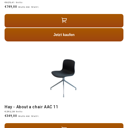
€629,41
Netto
€749,00
Brutto inkl. MwSt.
Jetzt kaufen
Hay - About a chair AAC 11
€293,28
Netto
€349,00
Brutto inkl. MwSt.