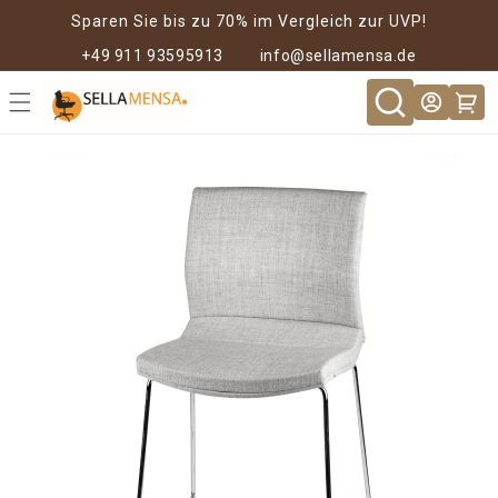
Direkt zum
Sparen Sie bis zu 70% im Vergleich zur UVP!
Inhalt
+49 911 93595913
info@sellamensa.de
Warenkor