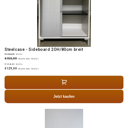
Steelcase - Sideboard 2OH/80cm breit
€126,05
Netto
€150,00
Brutto inkl. MwSt.
€108,40
Netto
€129,00
Brutto inkl. MwSt.
Jetzt kaufen