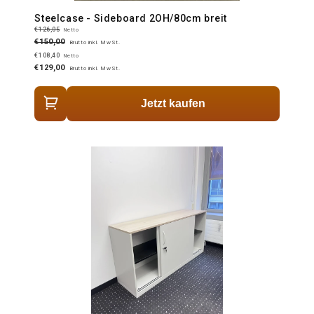
Steelcase - Sideboard 2OH/80cm breit
€126,05
Netto
€150,00
Brutto inkl. MwSt.
€108,40
Netto
€129,00
Brutto inkl. MwSt.
Jetzt kaufen