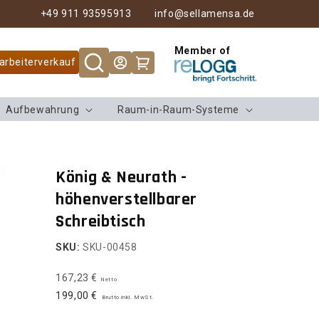
+49 911 93595913
info@sellamensa.de
Member of
Warenkorb
arbeiterverkauf
Aufbewahrung
Raum-in-Raum-Systeme
König & Neurath -
höhenverstellbarer
Schreibtisch
SKU:
SKU-00458
167,23 €
Netto
199,00 €
Brutto inkl. MwSt.