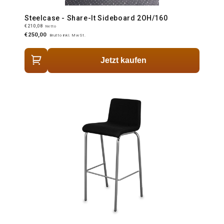
Steelcase - Share-It Sideboard 2OH/160
€210,08
Netto
€250,00
Brutto inkl. MwSt.
Jetzt kaufen