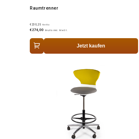
Raumtrenner
€230,25
Netto
€274,00
Brutto inkl. MwSt.
Jetzt kaufen