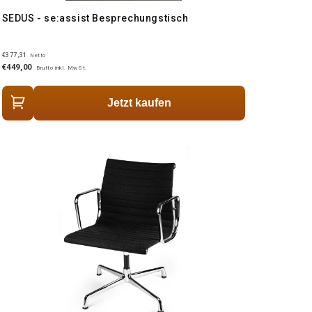
SEDUS - se:assist Besprechungstisch
€377,31
Netto
€449,00
Brutto inkl. MwSt.
Jetzt kaufen