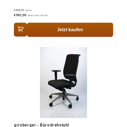
€800,00
Netto
€952,00
Brutto inkl. MwSt.
Jetzt kaufen
girsberger - Bürodrehstuhl