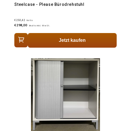
Steelcase - Please Bürodrehstuhl
€250,42
Netto
€298,00
Brutto inkl. MwSt.
Jetzt kaufen