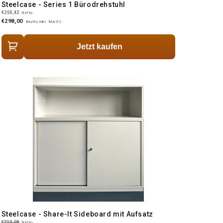
Steelcase - Series 1 Bürodrehstuhl
€250,42
Netto
€298,00
Brutto inkl. MwSt.
Jetzt kaufen
Steelcase - Share-It Sideboard mit Aufsatz
€210,08
Netto