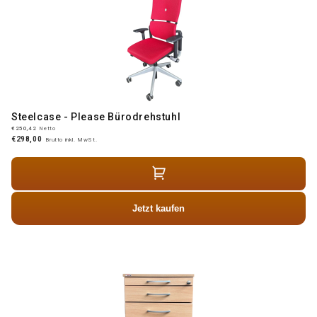
Steelcase - Please Bürodrehstuhl
€250,42
Netto
€298,00
Brutto inkl. MwSt.
Jetzt kaufen