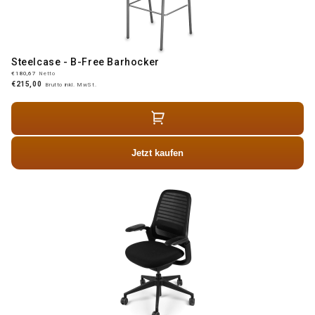
Steelcase - B-Free Barhocker
€180,67
Netto
€215,00
Brutto inkl. MwSt.
Jetzt kaufen