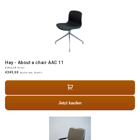
Hay - About a chair AAC 11
€293,28
Netto
€349,00
Brutto inkl. MwSt.
Jetzt kaufen