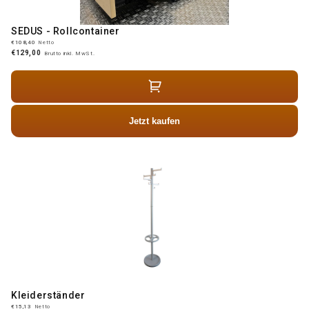
SEDUS - Rollcontainer
€108,40
Netto
€129,00
Brutto inkl. MwSt.
Jetzt kaufen
Kleiderständer
€15,13
Netto