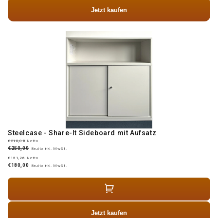
Jetzt kaufen
Steelcase - Share-It Sideboard mit Aufsatz
€210,08
Netto
€250,00
Brutto inkl. MwSt.
€151,26
Netto
€180,00
Brutto inkl. MwSt.
Jetzt kaufen