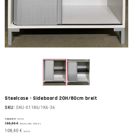
Steelcase - Sideboard 2OH/80cm breit
SKU:
SKU-01186/1K6-36
126,05 €
Netto
150,00 €
Brutto inkl. MwSt.
108,40 €
Netto