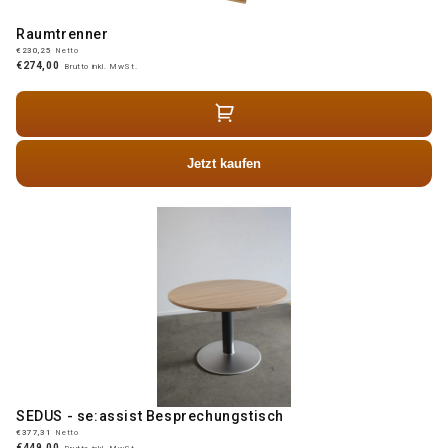
Raumtrenner
€230,25
Netto
€274,00
Brutto inkl. MwSt.
Jetzt kaufen
SEDUS - se:assist Besprechungstisch
€377,31
Netto
€449,00
Brutto inkl. MwSt.