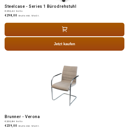
Steelcase - Series 1 Bürodrehstuhl
€250,42
Netto
€298,00
Brutto inkl. MwSt.
Jetzt kaufen
Brunner - Verona
€200,84
Netto
€239,00
Brutto inkl. MwSt.