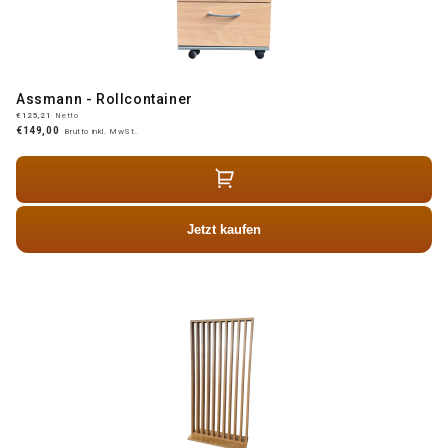
Assmann - Rollcontainer
€125,21
Netto
€149,00
Brutto inkl. MwSt.
Jetzt kaufen