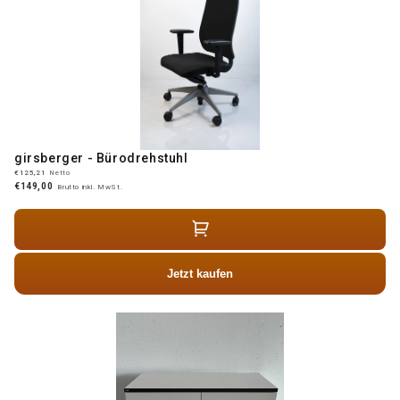
girsberger - Bürodrehstuhl
€125,21
Netto
€149,00
Brutto inkl. MwSt.
Jetzt kaufen