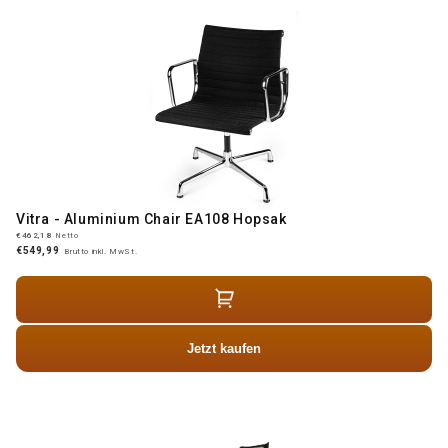
Vitra - Aluminium Chair EA108 Hopsak
€462,18
Netto
€549,99
Brutto inkl. MwSt.
Jetzt kaufen