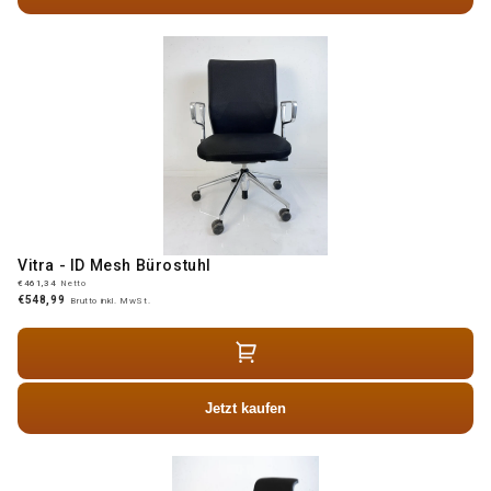
Vitra - ID Mesh Bürostuhl
€461,34
Netto
€548,99
Brutto inkl. MwSt.
Jetzt kaufen