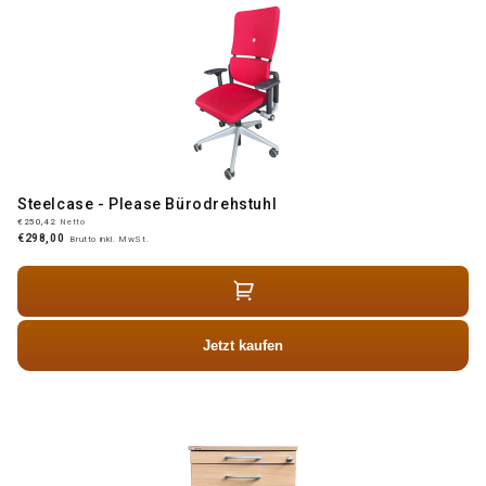
Steelcase - Please Bürodrehstuhl
€250,42
Netto
€298,00
Brutto inkl. MwSt.
Jetzt kaufen