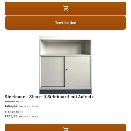
Jetzt kaufen
Steelcase - Share-It Sideboard mit Aufsatz
€210,08
Netto
€250,00
Brutto inkl. MwSt.
€151,26
Netto
€180,00
Brutto inkl. MwSt.