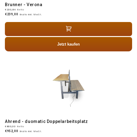
Brunner - Verona
€200,84
Netto
€239,00
Brutto inkl. MwSt.
Jetzt kaufen
Ahrend - duomatic Doppelarbeitsplatz
€800,00
Netto
€952,00
Brutto inkl. MwSt.