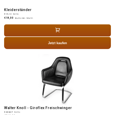
Kleiderständer
€15,13
Netto
€18,00
Brutto inkl. MwSt.
Jetzt kaufen
Walter Knoll - Giroflex Freischwinger
€268,07
Netto