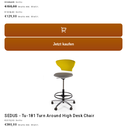
€126,05
Netto
€150,00
Brutto inkl. MwSt.
€108,40
Netto
€129,00
Brutto inkl. MwSt.
Jetzt kaufen
SEDUS - Tu-181 Turn Around High Desk Chair
€319,33
Netto
€380,00
Brutto inkl. MwSt.