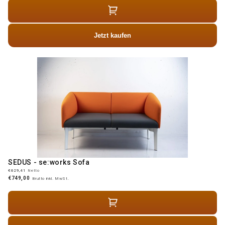
Jetzt kaufen
SEDUS - se:works Sofa
€629,41
Netto
€749,00
Brutto inkl. MwSt.