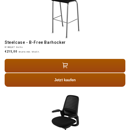
Steelcase - B-Free Barhocker
€180,67
Netto
€215,00
Brutto inkl. MwSt.
Jetzt kaufen