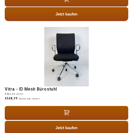
Jetzt kaufen
Vitra - ID Mesh Bürostuhl
€461,34
Netto
€548,99
Brutto inkl. MwSt.
Jetzt kaufen