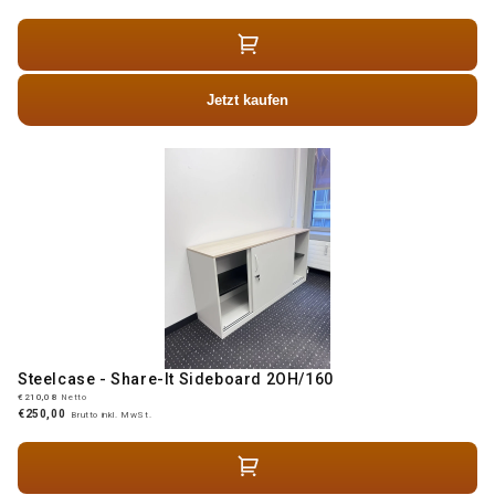
Jetzt kaufen
Steelcase - Share-It Sideboard 2OH/160
€210,08
Netto
€250,00
Brutto inkl. MwSt.