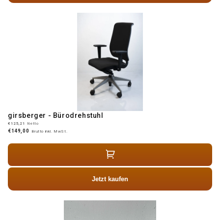
girsberger - Bürodrehstuhl
€125,21
Netto
€149,00
Brutto inkl. MwSt.
Jetzt kaufen