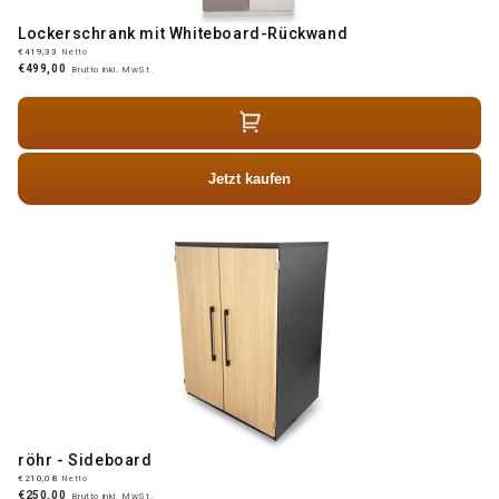
Lockerschrank mit Whiteboard-Rückwand
€419,33
Netto
€499,00
Brutto inkl. MwSt.
Jetzt kaufen
röhr - Sideboard
€210,08
Netto
€250,00
Brutto inkl. MwSt.