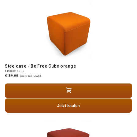
Steelcase - Be Free Cube orange
€158,82
Netto
€189,00
Brutto inkl. MwSt.
Jetzt kaufen