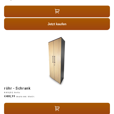
Jetzt kaufen
röhr - Schrank
€410,92
Netto
€488,99
Brutto inkl. MwSt.