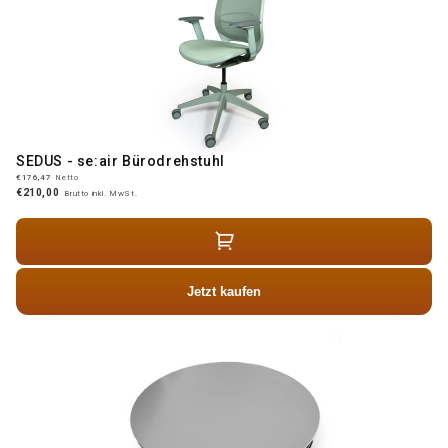
SEDUS - se:air Bürodrehstuhl
€176,47
Netto
€210,00
Brutto inkl. MwSt.
Jetzt kaufen