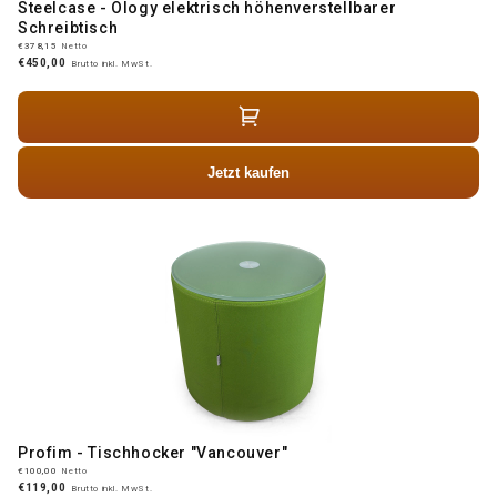
Steelcase - Ology elektrisch höhenverstellbarer
Schreibtisch
€378,15
Netto
€450,00
Brutto inkl. MwSt.
Jetzt kaufen
Profim - Tischhocker "Vancouver"
€100,00
Netto
€119,00
Brutto inkl. MwSt.