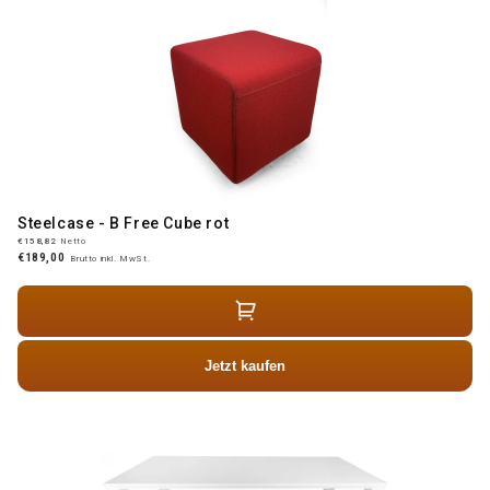
Steelcase - B Free Cube rot
€158,82
Netto
€189,00
Brutto inkl. MwSt.
Jetzt kaufen