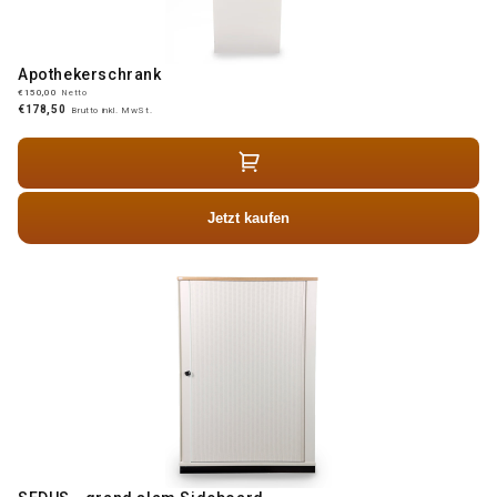
Apothekerschrank
€150,00
Netto
€178,50
Brutto inkl. MwSt.
Jetzt kaufen