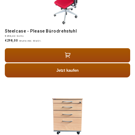
Steelcase - Please Bürodrehstuhl
€250,42
Netto
€298,00
Brutto inkl. MwSt.
Jetzt kaufen