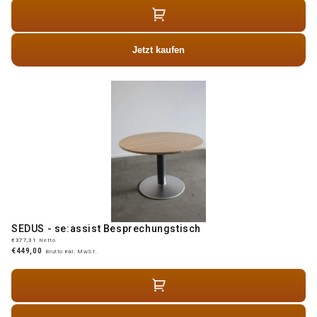
Jetzt kaufen
SEDUS - se:assist Besprechungstisch
€377,31
Netto
€449,00
Brutto inkl. MwSt.