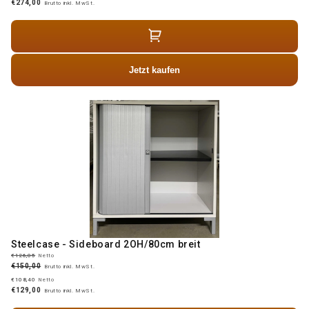
€274,00
Brutto inkl. MwSt.
Jetzt kaufen
Steelcase - Sideboard 2OH/80cm breit
€126,05
Netto
€150,00
Brutto inkl. MwSt.
€108,40
Netto
€129,00
Brutto inkl. MwSt.