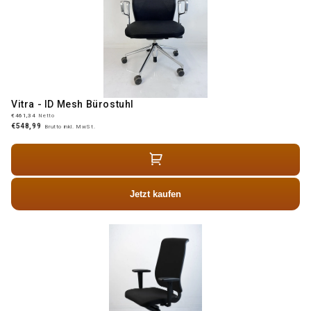
Vitra - ID Mesh Bürostuhl
€461,34
Netto
€548,99
Brutto inkl. MwSt.
Jetzt kaufen