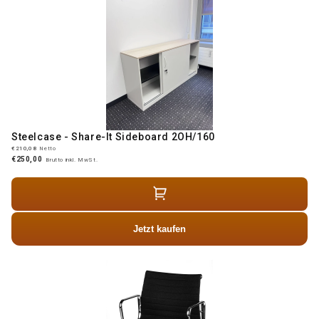
Steelcase - Share-It Sideboard 2OH/160
€210,08
Netto
€250,00
Brutto inkl. MwSt.
Jetzt kaufen