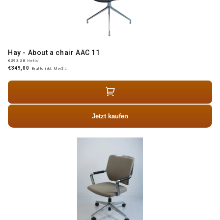
Hay - About a chair AAC 11
€293,28
Netto
€349,00
Brutto inkl. MwSt.
Jetzt kaufen