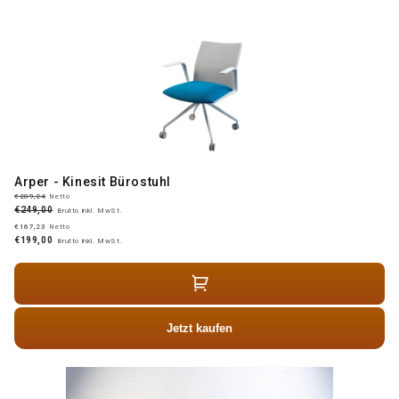
Arper - Kinesit Bürostuhl
€209,24
Netto
€249,00
Brutto inkl. MwSt.
€167,23
Netto
€199,00
Brutto inkl. MwSt.
Jetzt kaufen