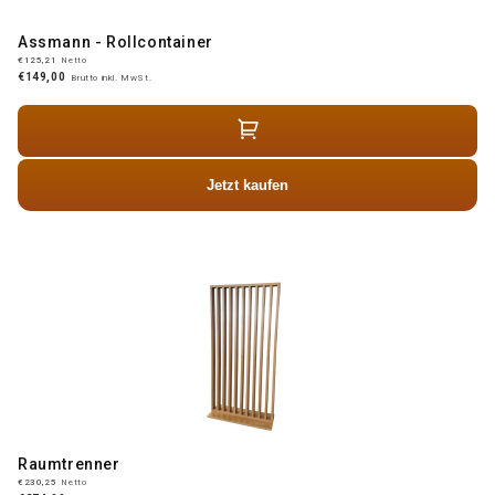
Assmann - Rollcontainer
€125,21
Netto
€149,00
Brutto inkl. MwSt.
Jetzt kaufen
Raumtrenner
€230,25
Netto