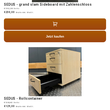
SEDUS - grand slam Sideboard mit Zahlenschloss
€193,28
Netto
€230,00
Brutto inkl. MwSt.
Jetzt kaufen
SEDUS - Rollcontainer
€108,40
Netto
€129,00
Brutto inkl. MwSt.