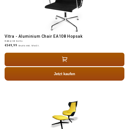
Vitra - Aluminium Chair EA108 Hopsak
€462,18
Netto
€549,99
Brutto inkl. MwSt.
Jetzt kaufen