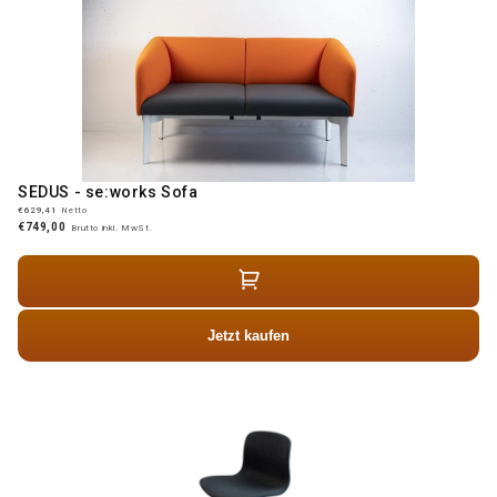
SEDUS - se:works Sofa
€629,41
Netto
€749,00
Brutto inkl. MwSt.
Jetzt kaufen