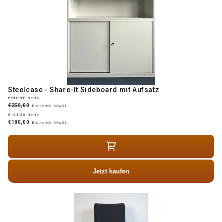
Steelcase - Share-It Sideboard mit Aufsatz
€210,08
Netto
€250,00
Brutto inkl. MwSt.
€151,26
Netto
€180,00
Brutto inkl. MwSt.
Jetzt kaufen