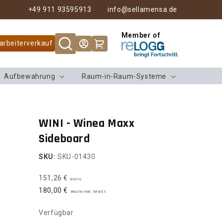
+49 911 93595913
info@sellamensa.de
Member of
Warenkorb
arbeiterverkauf
Aufbewahrung
Raum-in-Raum-Systeme
WINI - Winea Maxx
Sideboard
SKU:
SKU-01430
151,26 €
Netto
180,00 €
Brutto inkl. MwSt.
Verfügbar