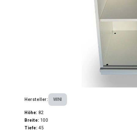
Hersteller:
WINI
Höhe:
82
Breite:
100
Tiefe:
45