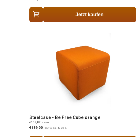
Jetzt kaufen
Steelcase - Be Free Cube orange
€158,82
Netto
€189,00
Brutto inkl. MwSt.