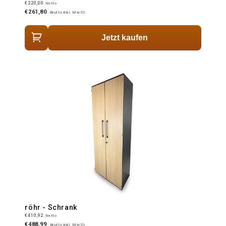
€220,00
Netto
€261,80
Brutto inkl. MwSt.
Jetzt kaufen
röhr - Schrank
€410,92
Netto
€488,99
Brutto inkl. MwSt.