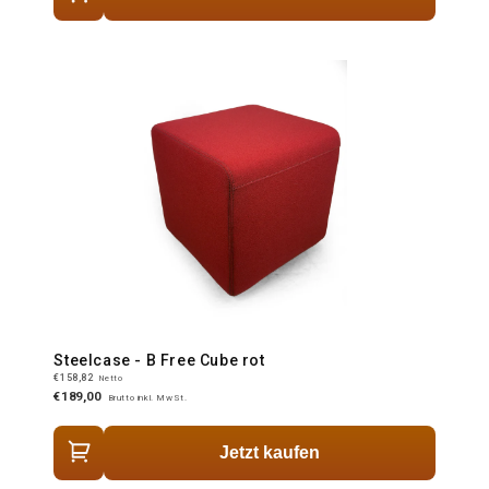
Steelcase - B Free Cube rot
€158,82
Netto
€189,00
Brutto inkl. MwSt.
Jetzt kaufen