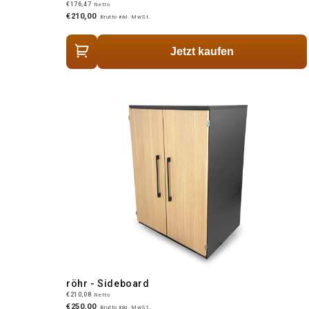
€176,47
Netto
€210,00
Brutto inkl. MwSt.
Jetzt kaufen
röhr - Sideboard
€210,08
Netto
€250,00
Brutto inkl. MwSt.