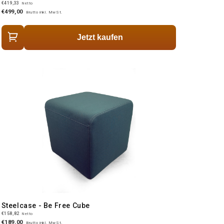
€419,33
Netto
€499,00
Brutto inkl. MwSt.
Jetzt kaufen
Steelcase - Be Free Cube
€158,82
Netto
€189,00
Brutto inkl. MwSt.