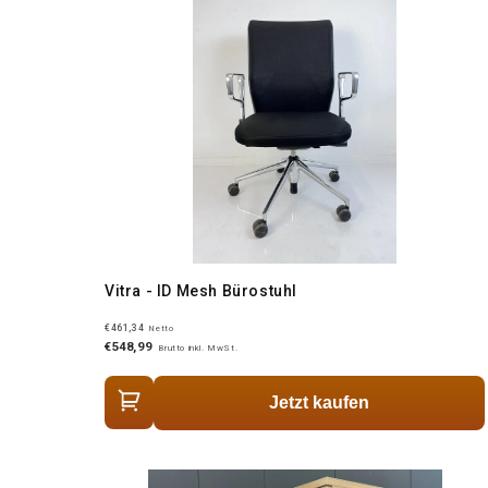
Vitra - ID Mesh Bürostuhl
€461,34
Netto
€548,99
Brutto inkl. MwSt.
Jetzt kaufen