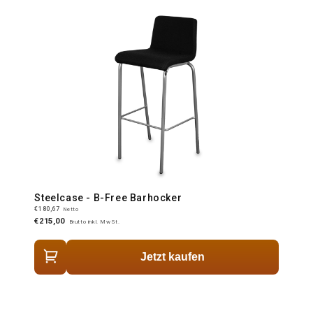
Steelcase - B-Free Barhocker
€180,67
Netto
€215,00
Brutto inkl. MwSt.
Jetzt kaufen