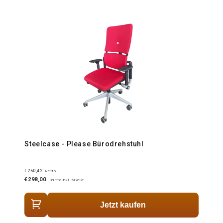
Steelcase - Please Bürodrehstuhl
€250,42
Netto
€298,00
Brutto inkl. MwSt.
Jetzt kaufen