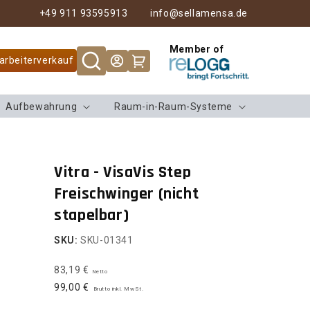
+49 911 93595913
info@sellamensa.de
Member of
Warenkorb
arbeiterverkauf
Aufbewahrung
Raum-in-Raum-Systeme
Vitra - VisaVis Step
Freischwinger (nicht
stapelbar)
SKU:
SKU-01341
83,19 €
Netto
99,00 €
Brutto inkl. MwSt.