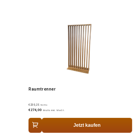
Raumtrenner
€230,25
Netto
€274,00
Brutto inkl. MwSt.
Jetzt kaufen