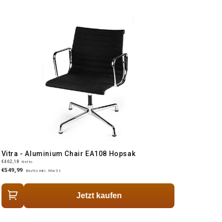
Vitra - Aluminium Chair EA108 Hopsak
€462,18
Netto
€549,99
Brutto inkl. MwSt.
Jetzt kaufen