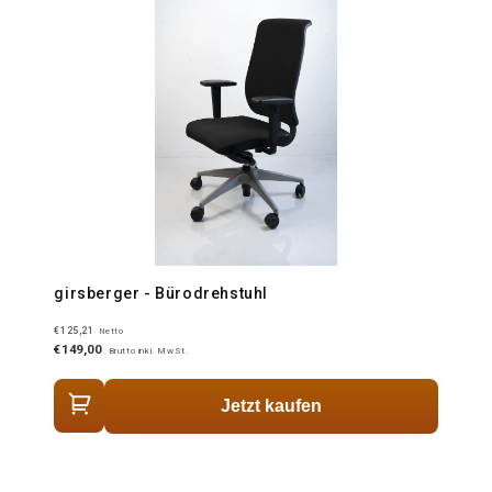
girsberger - Bürodrehstuhl
€125,21
Netto
€149,00
Brutto inkl. MwSt.
Jetzt kaufen