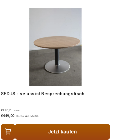
SEDUS - se:assist Besprechungstisch
€377,31
Netto
€449,00
Brutto inkl. MwSt.
Jetzt kaufen