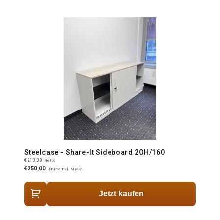
Steelcase - Share-It Sideboard 2OH/160
€210,08
Netto
€250,00
Brutto inkl. MwSt.
Jetzt kaufen