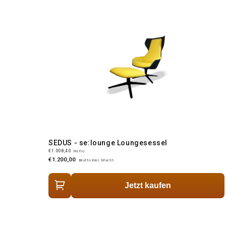
SEDUS - se:lounge Loungesessel
€1.008,40
Netto
€1.200,00
Brutto inkl. MwSt.
Jetzt kaufen