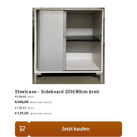
Steelcase - Sideboard 2OH/80cm breit
€126,05
Netto
€150,00
Brutto inkl. MwSt.
€108,40
Netto
€129,00
Brutto inkl. MwSt.
Jetzt kaufen