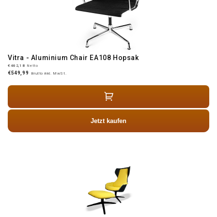
Vitra - Aluminium Chair EA108 Hopsak
€462,18
Netto
€549,99
Brutto inkl. MwSt.
Jetzt kaufen