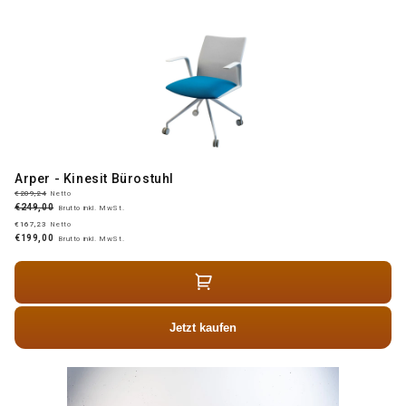
Arper - Kinesit Bürostuhl
€209,24
Netto
€249,00
Brutto inkl. MwSt.
€167,23
Netto
€199,00
Brutto inkl. MwSt.
Jetzt kaufen