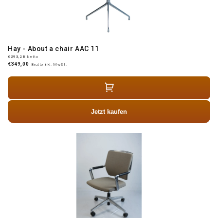
Hay - About a chair AAC 11
€293,28
Netto
€349,00
Brutto inkl. MwSt.
Jetzt kaufen