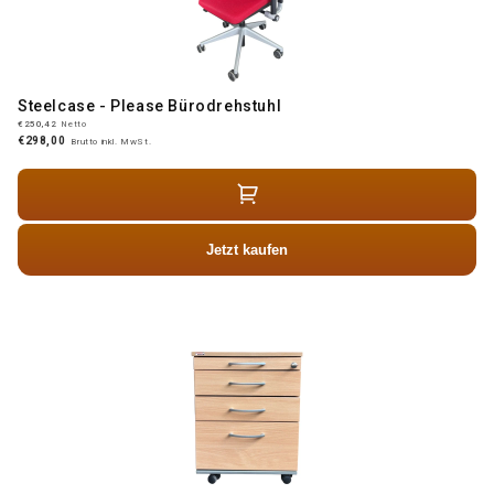
Steelcase - Please Bürodrehstuhl
€250,42
Netto
€298,00
Brutto inkl. MwSt.
Jetzt kaufen