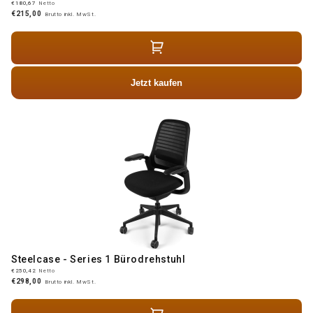
€180,67
Netto
€215,00
Brutto inkl. MwSt.
Jetzt kaufen
Steelcase - Series 1 Bürodrehstuhl
€250,42
Netto
€298,00
Brutto inkl. MwSt.