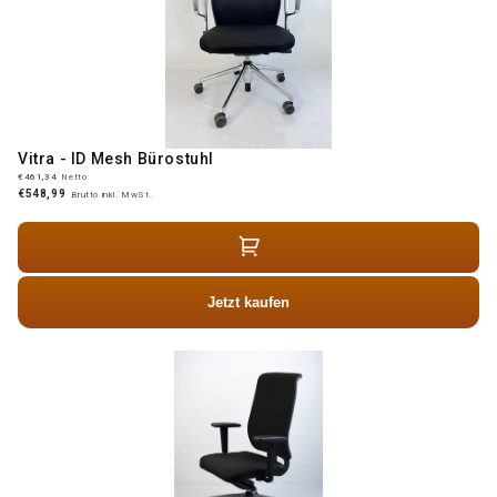
Vitra - ID Mesh Bürostuhl
€461,34
Netto
€548,99
Brutto inkl. MwSt.
Jetzt kaufen