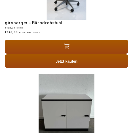
girsberger - Bürodrehstuhl
€125,21
Netto
€149,00
Brutto inkl. MwSt.
Jetzt kaufen