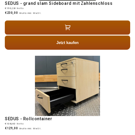
SEDUS - grand slam Sideboard mit Zahlenschloss
€193,28
Netto
€230,00
Brutto inkl. MwSt.
Jetzt kaufen
SEDUS - Rollcontainer
€108,40
Netto
€129,00
Brutto inkl. MwSt.