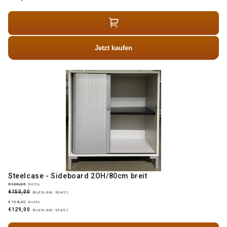
Jetzt kaufen
Steelcase - Sideboard 2OH/80cm breit
€126,05
Netto
€150,00
Brutto inkl. MwSt.
€108,40
Netto
€129,00
Brutto inkl. MwSt.