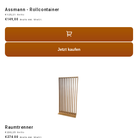
Assmann - Rollcontainer
€125,21
Netto
€149,00
Brutto inkl. MwSt.
Jetzt kaufen
Raumtrenner
€230,25
Netto
€274,00
Brutto inkl. MwSt.