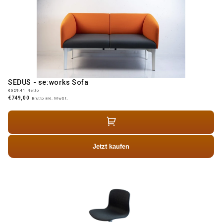
SEDUS - se:works Sofa
€629,41
Netto
€749,00
Brutto inkl. MwSt.
Jetzt kaufen