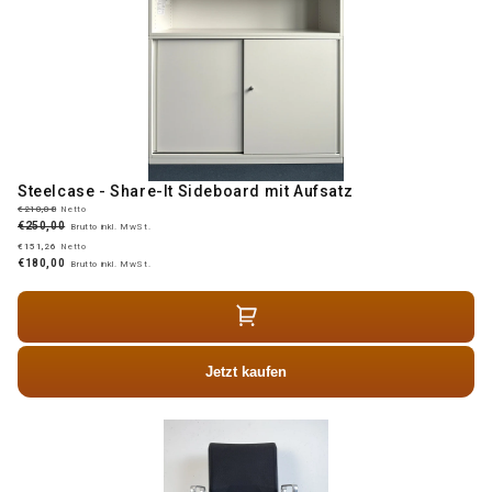
Steelcase - Share-It Sideboard mit Aufsatz
€210,08
Netto
€250,00
Brutto inkl. MwSt.
€151,26
Netto
€180,00
Brutto inkl. MwSt.
Jetzt kaufen