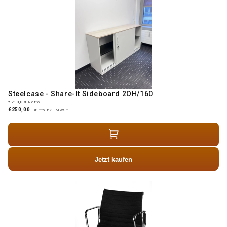
Steelcase - Share-It Sideboard 2OH/160
€210,08
Netto
€250,00
Brutto inkl. MwSt.
Jetzt kaufen