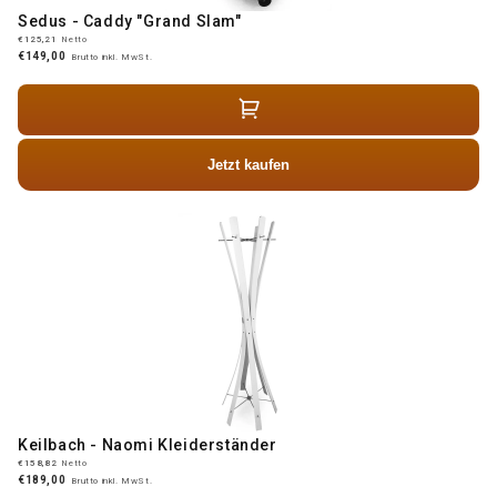
Sedus - Caddy "Grand Slam"
€125,21
Netto
€149,00
Brutto inkl. MwSt.
Jetzt kaufen
Keilbach - Naomi Kleiderständer
€158,82
Netto
€189,00
Brutto inkl. MwSt.