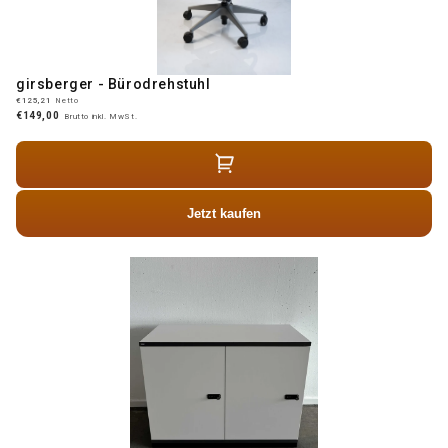
girsberger - Bürodrehstuhl
€125,21
Netto
€149,00
Brutto inkl. MwSt.
Jetzt kaufen