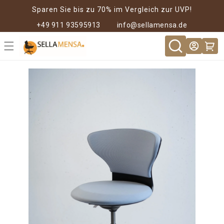
Direkt zum
Sparen Sie bis zu 70% im Vergleich zur UVP!
Inhalt
+49 911 93595913
info@sellamensa.de
Warenkor