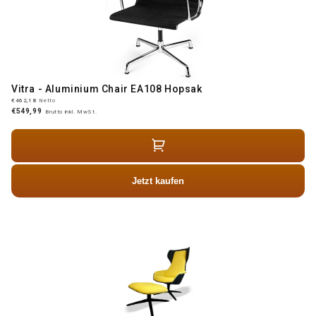
Vitra - Aluminium Chair EA108 Hopsak
€462,18
Netto
€549,99
Brutto inkl. MwSt.
Jetzt kaufen