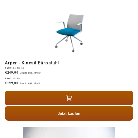
Arper - Kinesit Bürostuhl
€209,24
Netto
€249,00
Brutto inkl. MwSt.
€167,23
Netto
€199,00
Brutto inkl. MwSt.
Jetzt kaufen