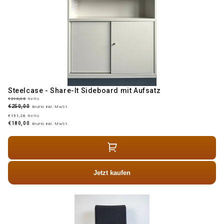
Steelcase - Share-It Sideboard mit Aufsatz
€210,08
Netto
€250,00
Brutto inkl. MwSt.
€151,26
Netto
€180,00
Brutto inkl. MwSt.
Jetzt kaufen