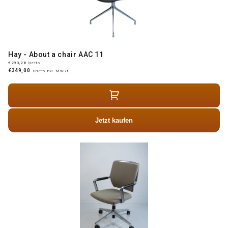
Hay - About a chair AAC 11
€293,28
Netto
€349,00
Brutto inkl. MwSt.
Jetzt kaufen