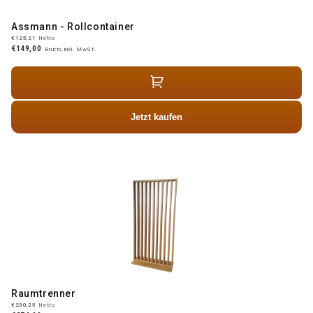
Assmann - Rollcontainer
€125,21
Netto
€149,00
Brutto inkl. MwSt.
Jetzt kaufen
Raumtrenner
€230,25
Netto