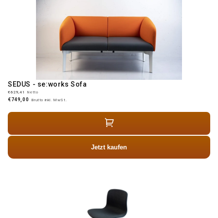
SEDUS - se:works Sofa
€629,41
Netto
€749,00
Brutto inkl. MwSt.
Jetzt kaufen