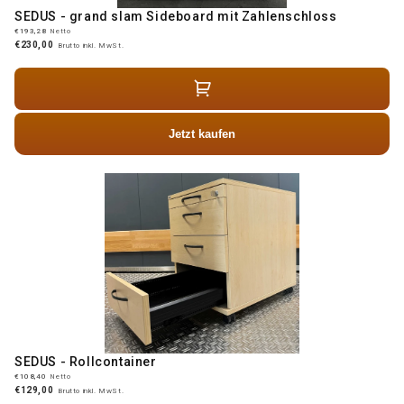
SEDUS - grand slam Sideboard mit Zahlenschloss
€193,28
Netto
€230,00
Brutto inkl. MwSt.
Jetzt kaufen
SEDUS - Rollcontainer
€108,40
Netto
€129,00
Brutto inkl. MwSt.