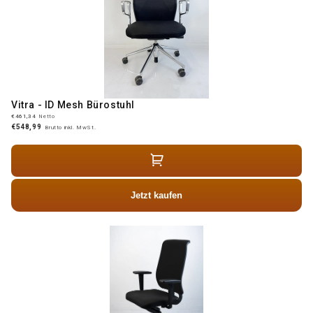
Vitra - ID Mesh Bürostuhl
€461,34
Netto
€548,99
Brutto inkl. MwSt.
Jetzt kaufen