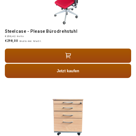
Steelcase - Please Bürodrehstuhl
€250,42
Netto
€298,00
Brutto inkl. MwSt.
Jetzt kaufen