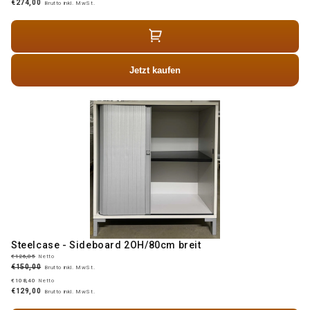
€274,00
Brutto inkl. MwSt.
Jetzt kaufen
Steelcase - Sideboard 2OH/80cm breit
€126,05
Netto
€150,00
Brutto inkl. MwSt.
€108,40
Netto
€129,00
Brutto inkl. MwSt.