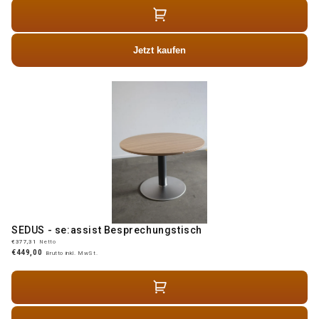
Jetzt kaufen
SEDUS - se:assist Besprechungstisch
€377,31
Netto
€449,00
Brutto inkl. MwSt.