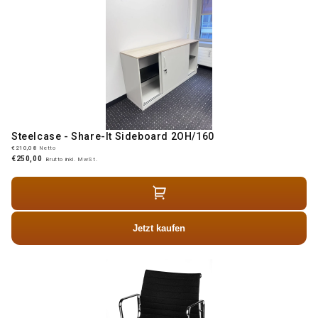
Steelcase - Share-It Sideboard 2OH/160
€210,08
Netto
€250,00
Brutto inkl. MwSt.
Jetzt kaufen