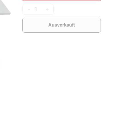
-
+
Ausverkauft