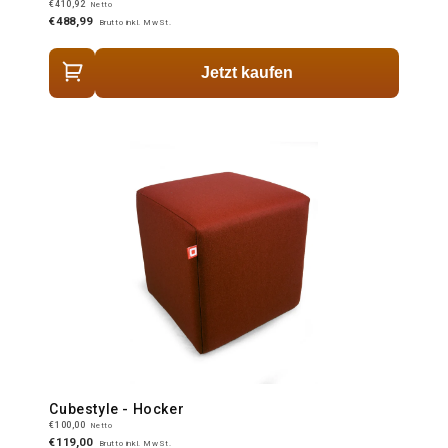
€410,92
Netto
€488,99
Brutto inkl. MwSt.
Jetzt kaufen
Cubestyle - Hocker
€100,00
Netto
€119,00
Brutto inkl. MwSt.