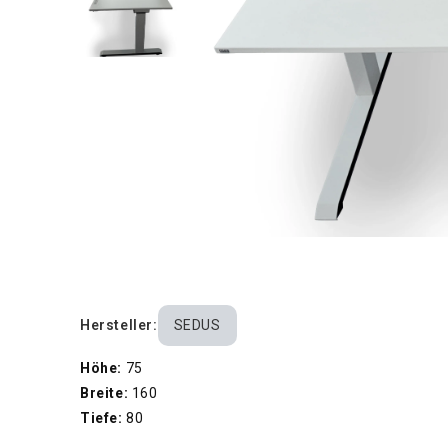
Hersteller:
SEDUS
Höhe:
75
Breite:
160
Tiefe:
80