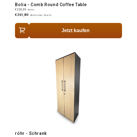
Bolia - Comb Round Coffee Table
€220,00
Netto
€261,80
Brutto inkl. MwSt.
Jetzt kaufen
röhr - Schrank