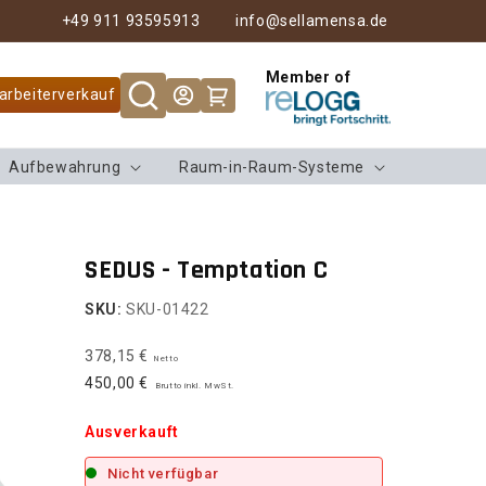
+49 911 93595913
info@sellamensa.de
Member of
Warenkorb
arbeiterverkauf
Aufbewahrung
Raum-in-Raum-Systeme
SEDUS - Temptation C
SKU:
SKU-01422
378,15 €
Netto
450,00 €
Brutto inkl. MwSt.
Ausverkauft
Nicht verfügbar