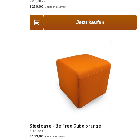
€210,08
Netto
€250,00
Brutto inkl. MwSt.
Jetzt kaufen
Steelcase - Be Free Cube orange
€158,82
Netto
€189,00
Brutto inkl. MwSt.