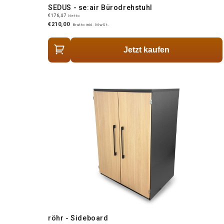
SEDUS - se:air Bürodrehstuhl
€176,47
Netto
€210,00
Brutto inkl. MwSt.
Jetzt kaufen
röhr - Sideboard