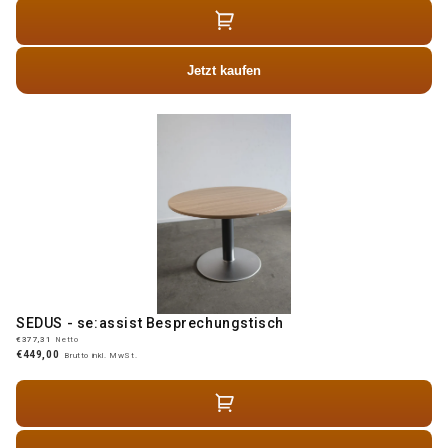
Jetzt kaufen
SEDUS - se:assist Besprechungstisch
€377,31
Netto
€449,00
Brutto inkl. MwSt.