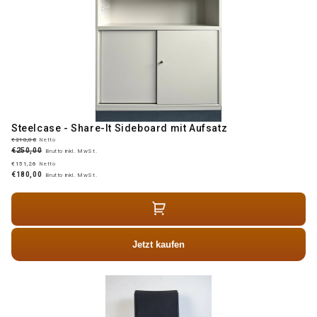
Steelcase - Share-It Sideboard mit Aufsatz
€210,08
Netto
€250,00
Brutto inkl. MwSt.
€151,26
Netto
€180,00
Brutto inkl. MwSt.
Jetzt kaufen