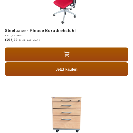
Steelcase - Please Bürodrehstuhl
€250,42
Netto
€298,00
Brutto inkl. MwSt.
Jetzt kaufen