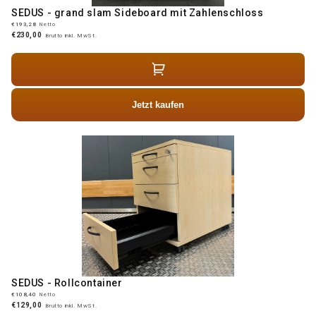
SEDUS - grand slam Sideboard mit Zahlenschloss
€193,28
Netto
€230,00
Brutto inkl. MwSt.
Jetzt kaufen
SEDUS - Rollcontainer
€108,40
Netto
€129,00
Brutto inkl. MwSt.