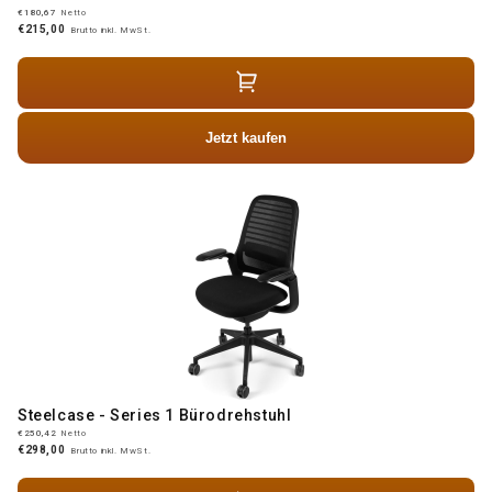
€180,67
Netto
€215,00
Brutto inkl. MwSt.
Jetzt kaufen
Steelcase - Series 1 Bürodrehstuhl
€250,42
Netto
€298,00
Brutto inkl. MwSt.