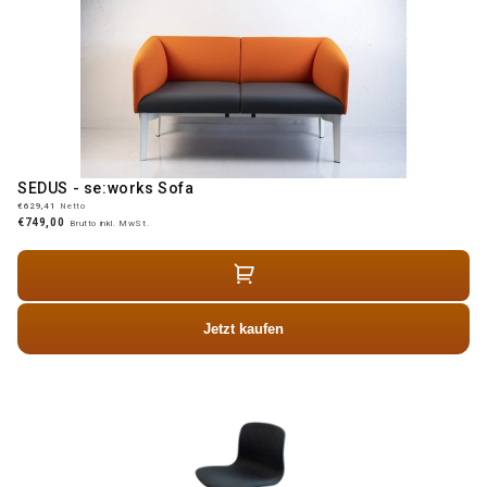
SEDUS - se:works Sofa
€629,41
Netto
€749,00
Brutto inkl. MwSt.
Jetzt kaufen