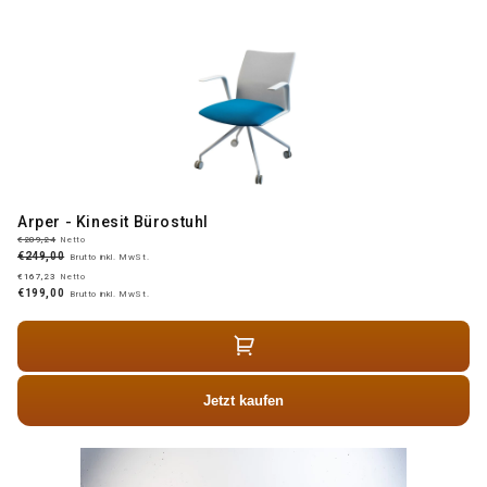
Arper - Kinesit Bürostuhl
€209,24
Netto
€249,00
Brutto inkl. MwSt.
€167,23
Netto
€199,00
Brutto inkl. MwSt.
Jetzt kaufen