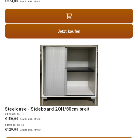
€274,00
Brutto inkl. MwSt.
Jetzt kaufen
Steelcase - Sideboard 2OH/80cm breit
€126,05
Netto
€150,00
Brutto inkl. MwSt.
€108,40
Netto
€129,00
Brutto inkl. MwSt.