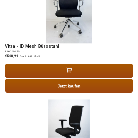
Vitra - ID Mesh Bürostuhl
€461,34
Netto
€548,99
Brutto inkl. MwSt.
Jetzt kaufen