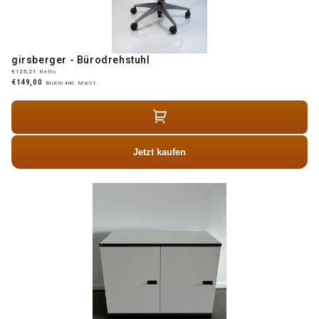
girsberger - Bürodrehstuhl
€125,21
Netto
€149,00
Brutto inkl. MwSt.
Jetzt kaufen