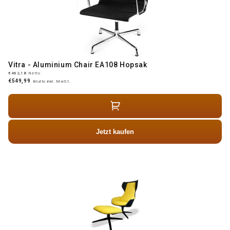
Vitra - Aluminium Chair EA108 Hopsak
€462,18
Netto
€549,99
Brutto inkl. MwSt.
Jetzt kaufen