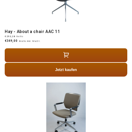
Hay - About a chair AAC 11
€293,28
Netto
€349,00
Brutto inkl. MwSt.
Jetzt kaufen