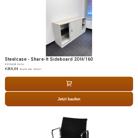
Steelcase - Share-It Sideboard 2OH/160
€210,08
Netto
€250,00
Brutto inkl. MwSt.
Jetzt kaufen