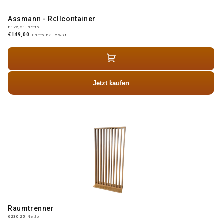
Assmann - Rollcontainer
€125,21
Netto
€149,00
Brutto inkl. MwSt.
Jetzt kaufen
Raumtrenner
€230,25
Netto