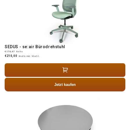
SEDUS - se:air Bürodrehstuhl
€176,47
Netto
€210,00
Brutto inkl. MwSt.
Jetzt kaufen