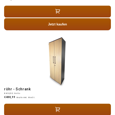
Jetzt kaufen
röhr - Schrank
€410,92
Netto
€488,99
Brutto inkl. MwSt.