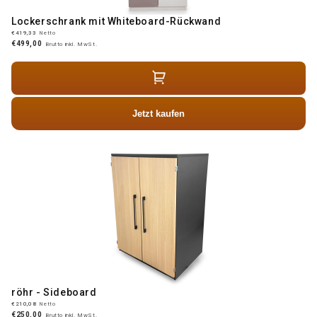
Lockerschrank mit Whiteboard-Rückwand
€419,33
Netto
€499,00
Brutto inkl. MwSt.
Jetzt kaufen
röhr - Sideboard
€210,08
Netto
€250,00
Brutto inkl. MwSt.