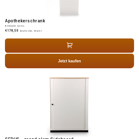
Apothekerschrank
€150,00
Netto
€178,50
Brutto inkl. MwSt.
Jetzt kaufen