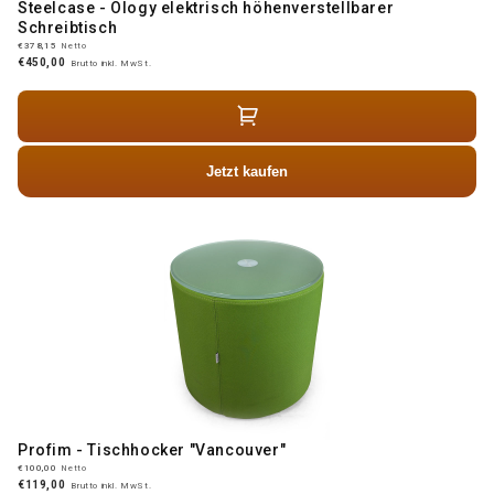
Steelcase - Ology elektrisch höhenverstellbarer
Schreibtisch
€378,15
Netto
€450,00
Brutto inkl. MwSt.
Jetzt kaufen
Profim - Tischhocker "Vancouver"
€100,00
Netto
€119,00
Brutto inkl. MwSt.