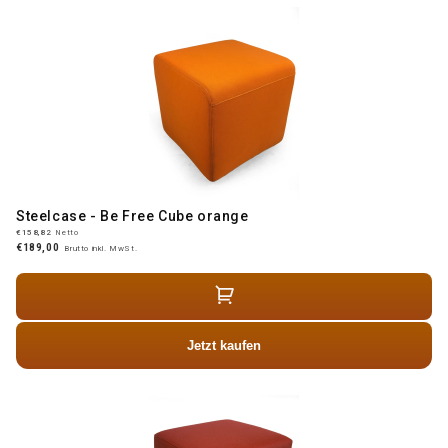
Steelcase - Be Free Cube orange
€158,82
Netto
€189,00
Brutto inkl. MwSt.
Jetzt kaufen