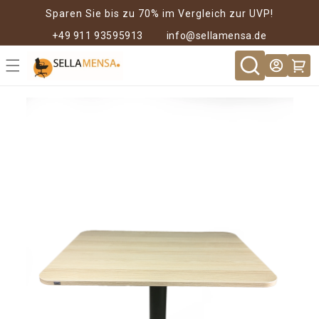
Direkt zum
Sparen Sie bis zu 70% im Vergleich zur UVP!
Inhalt
+49 911 93595913
info@sellamensa.de
Warenkor