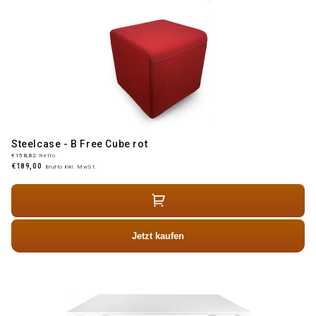
Steelcase - B Free Cube rot
€158,82
Netto
€189,00
Brutto inkl. MwSt.
Jetzt kaufen