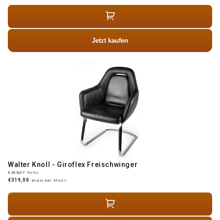
Jetzt kaufen
Walter Knoll - Giroflex Freischwinger
€268,07
Netto
€319,00
Brutto inkl. MwSt.