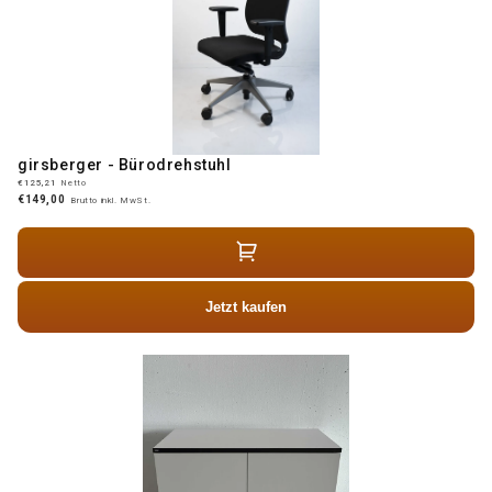
girsberger - Bürodrehstuhl
€125,21
Netto
€149,00
Brutto inkl. MwSt.
Jetzt kaufen