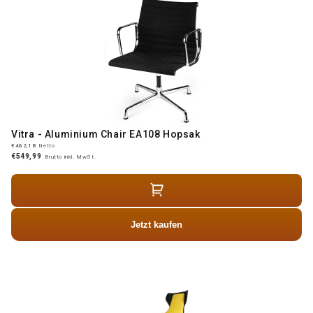
Vitra - Aluminium Chair EA108 Hopsak
€462,18
Netto
€549,99
Brutto inkl. MwSt.
Jetzt kaufen