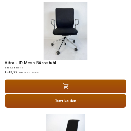
Vitra - ID Mesh Bürostuhl
€461,34
Netto
€548,99
Brutto inkl. MwSt.
Jetzt kaufen