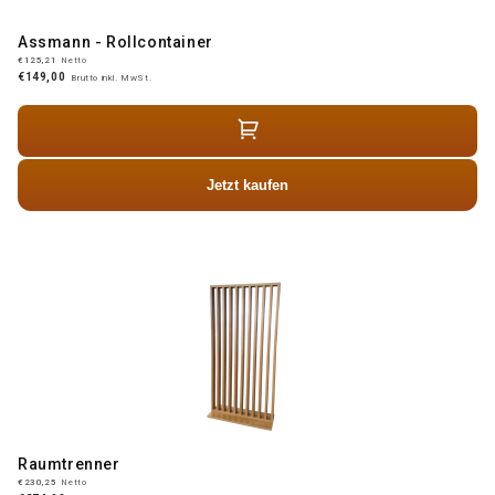
Assmann - Rollcontainer
€125,21
Netto
€149,00
Brutto inkl. MwSt.
Jetzt kaufen
Raumtrenner
€230,25
Netto