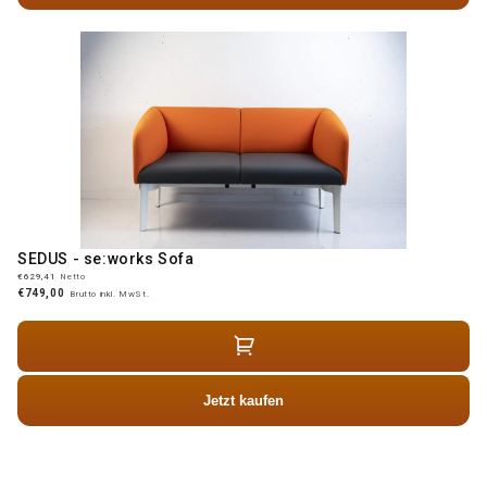
SEDUS - se:works Sofa
€629,41
Netto
€749,00
Brutto inkl. MwSt.
Jetzt kaufen