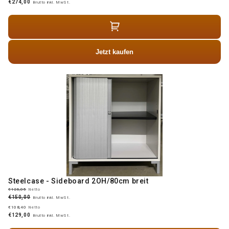
€274,00
Brutto inkl. MwSt.
Jetzt kaufen
Steelcase - Sideboard 2OH/80cm breit
€126,05
Netto
€150,00
Brutto inkl. MwSt.
€108,40
Netto
€129,00
Brutto inkl. MwSt.