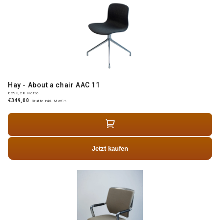
Hay - About a chair AAC 11
€293,28
Netto
€349,00
Brutto inkl. MwSt.
Jetzt kaufen