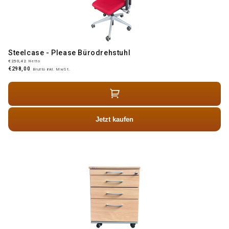
Steelcase - Please Bürodrehstuhl
€250,42
Netto
€298,00
Brutto inkl. MwSt.
Jetzt kaufen