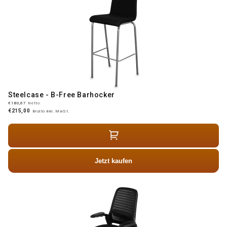
Steelcase - B-Free Barhocker
€180,67
Netto
€215,00
Brutto inkl. MwSt.
Jetzt kaufen