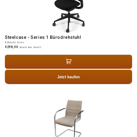
Steelcase - Series 1 Bürodrehstuhl
€250,42
Netto
€298,00
Brutto inkl. MwSt.
Jetzt kaufen