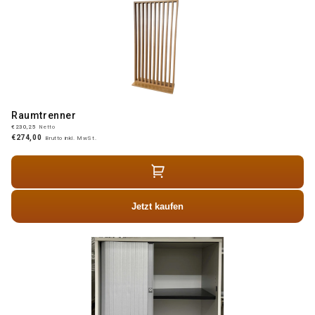
Raumtrenner
€230,25
Netto
€274,00
Brutto inkl. MwSt.
Jetzt kaufen