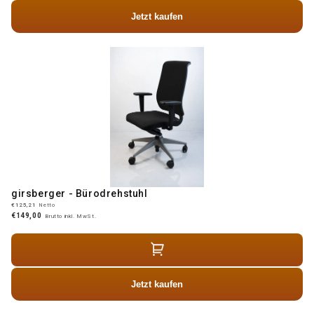
Jetzt kaufen
girsberger - Bürodrehstuhl
€125,21
Netto
€149,00
Brutto inkl. MwSt.
Jetzt kaufen