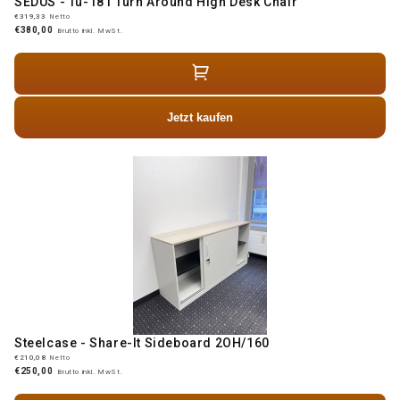
SEDUS - Tu-181 Turn Around High Desk Chair
€319,33
Netto
€380,00
Brutto inkl. MwSt.
Jetzt kaufen
Steelcase - Share-It Sideboard 2OH/160
€210,08
Netto
€250,00
Brutto inkl. MwSt.