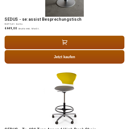
SEDUS - se:assist Besprechungstisch
€377,31
Netto
€449,00
Brutto inkl. MwSt.
Jetzt kaufen