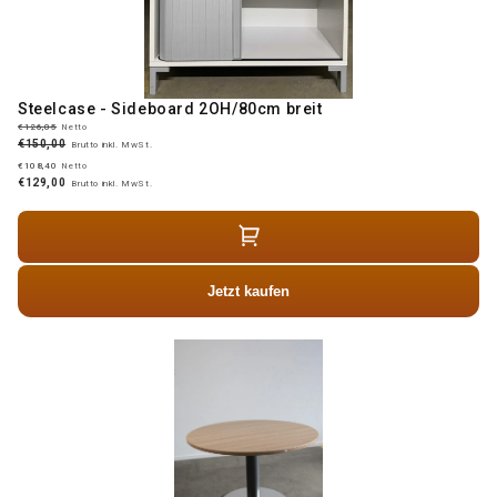
Steelcase - Sideboard 2OH/80cm breit
€126,05
Netto
€150,00
Brutto inkl. MwSt.
€108,40
Netto
€129,00
Brutto inkl. MwSt.
Jetzt kaufen