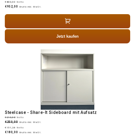
€800,00
Netto
€952,00
Brutto inkl. MwSt.
Jetzt kaufen
Steelcase - Share-It Sideboard mit Aufsatz
€210,08
Netto
€250,00
Brutto inkl. MwSt.
€151,26
Netto
€180,00
Brutto inkl. MwSt.