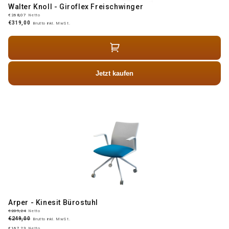
Walter Knoll - Giroflex Freischwinger
€268,07
Netto
€319,00
Brutto inkl. MwSt.
Jetzt kaufen
Arper - Kinesit Bürostuhl
€209,24
Netto
€249,00
Brutto inkl. MwSt.
€167,23
Netto