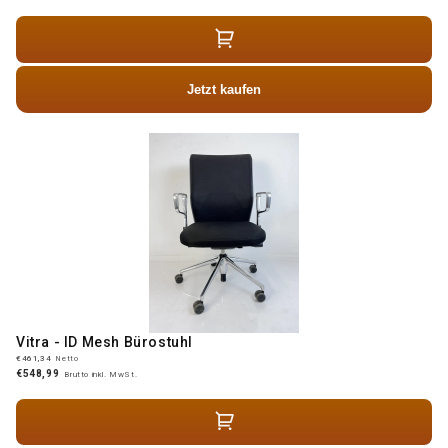
Jetzt kaufen
Vitra - ID Mesh Bürostuhl
€461,34
Netto
€548,99
Brutto inkl. MwSt.