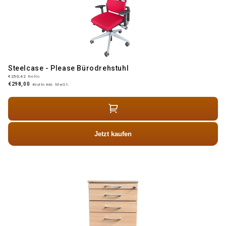
Steelcase - Please Bürodrehstuhl
€250,42
Netto
€298,00
Brutto inkl. MwSt.
Jetzt kaufen