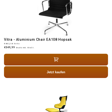
Vitra - Aluminium Chair EA108 Hopsak
€462,18
Netto
€549,99
Brutto inkl. MwSt.
Jetzt kaufen