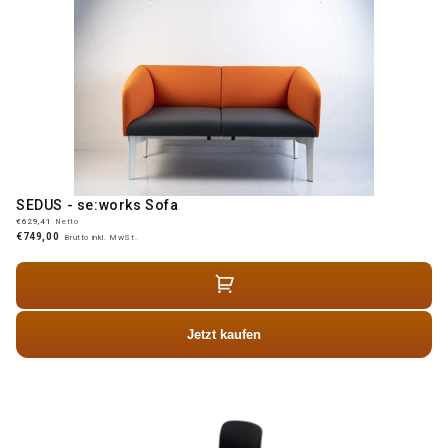
SEDUS - se:works Sofa
€629,41
Netto
€749,00
Brutto inkl. MwSt.
Jetzt kaufen