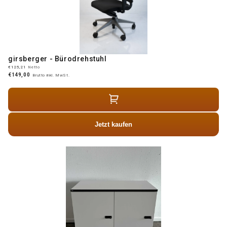
girsberger - Bürodrehstuhl
€125,21
Netto
€149,00
Brutto inkl. MwSt.
Jetzt kaufen