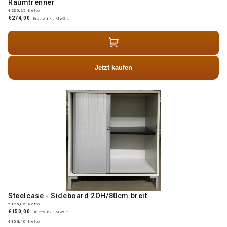
Raumtrenner
€230,25
Netto
€274,00
Brutto inkl. MwSt.
Jetzt kaufen
Steelcase - Sideboard 2OH/80cm breit
€126,05
Netto
€150,00
Brutto inkl. MwSt.
€108,40
Netto