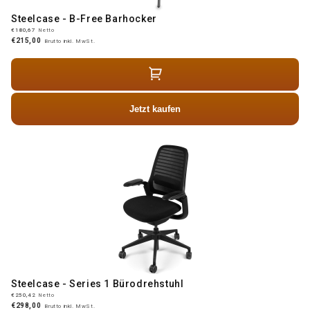
Steelcase - B-Free Barhocker
€180,67
Netto
€215,00
Brutto inkl. MwSt.
Jetzt kaufen
Steelcase - Series 1 Bürodrehstuhl
€250,42
Netto
€298,00
Brutto inkl. MwSt.