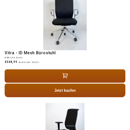
Vitra - ID Mesh Bürostuhl
€461,34
Netto
€548,99
Brutto inkl. MwSt.
Jetzt kaufen