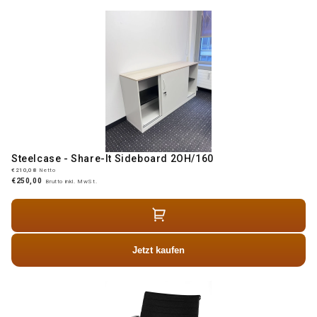
Steelcase - Share-It Sideboard 2OH/160
€210,08
Netto
€250,00
Brutto inkl. MwSt.
Jetzt kaufen