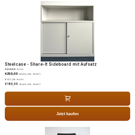
Steelcase - Share-It Sideboard mit Aufsatz
€210,08
Netto
€250,00
Brutto inkl. MwSt.
€151,26
Netto
€180,00
Brutto inkl. MwSt.
Jetzt kaufen