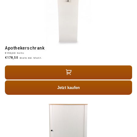
Apothekerschrank
€150,00
Netto
€178,50
Brutto inkl. MwSt.
Jetzt kaufen