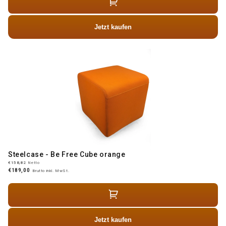
Jetzt kaufen
Steelcase - Be Free Cube orange
€158,82
Netto
€189,00
Brutto inkl. MwSt.
Jetzt kaufen