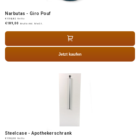
Narbutas - Giro Pouf
€158,82
Netto
€189,00
Brutto inkl. MwSt.
Jetzt kaufen
Steelcase - Apothekerschrank
€150,00
Netto