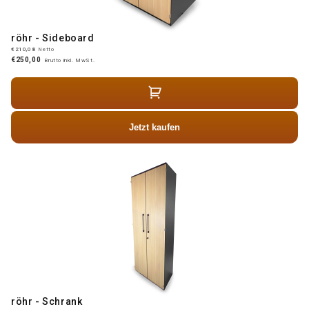
röhr - Sideboard
€210,08
Netto
€250,00
Brutto inkl. MwSt.
Jetzt kaufen
röhr - Schrank