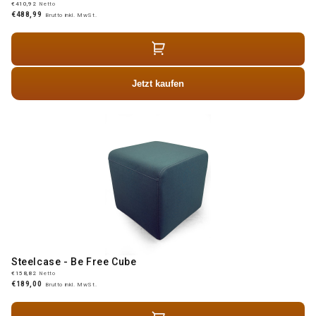
€410,92
Netto
€488,99
Brutto inkl. MwSt.
Jetzt kaufen
Steelcase - Be Free Cube
€158,82
Netto
€189,00
Brutto inkl. MwSt.