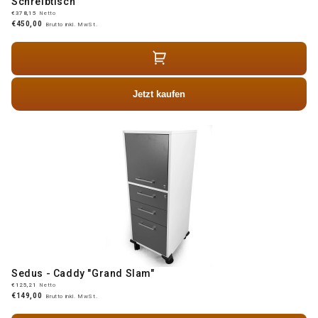
Schreibtisch
€378,15
Netto
€450,00
Brutto inkl. MwSt.
Jetzt kaufen
Sedus - Caddy "Grand Slam"
€125,21
Netto
€149,00
Brutto inkl. MwSt.