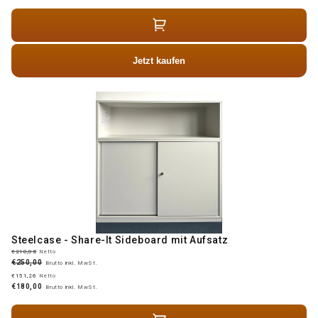
Jetzt kaufen
Steelcase - Share-It Sideboard mit Aufsatz
€210,08
Netto
€250,00
Brutto inkl. MwSt.
€151,26
Netto
€180,00
Brutto inkl. MwSt.