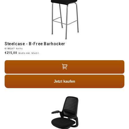
Steelcase - B-Free Barhocker
€180,67
Netto
€215,00
Brutto inkl. MwSt.
Jetzt kaufen