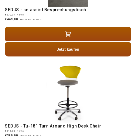
SEDUS - se:assist Besprechungstisch
€377,31
Netto
€449,00
Brutto inkl. MwSt.
Jetzt kaufen
SEDUS - Tu-181 Turn Around High Desk Chair
€319,33
Netto
€380,00
Brutto inkl. MwSt.