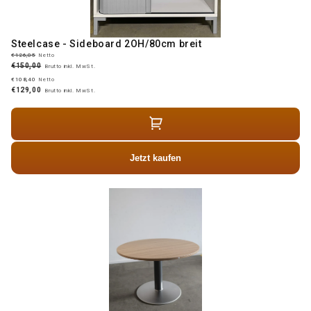
Steelcase - Sideboard 2OH/80cm breit
€126,05
Netto
€150,00
Brutto inkl. MwSt.
€108,40
Netto
€129,00
Brutto inkl. MwSt.
Jetzt kaufen