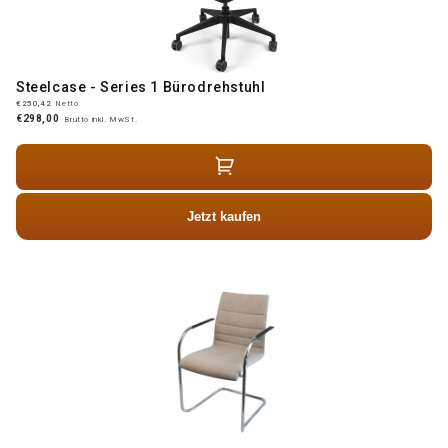
Steelcase - Series 1 Bürodrehstuhl
€250,42
Netto
€298,00
Brutto inkl. MwSt.
Jetzt kaufen