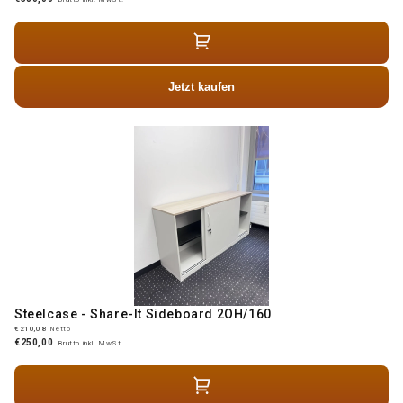
Jetzt kaufen
Steelcase - Share-It Sideboard 2OH/160
€210,08
Netto
€250,00
Brutto inkl. MwSt.