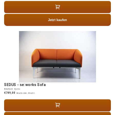
Jetzt kaufen
SEDUS - se:works Sofa
€629,41
Netto
€749,00
Brutto inkl. MwSt.