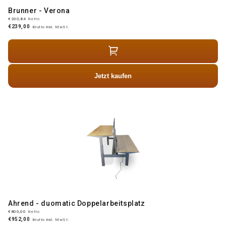
Brunner - Verona
€200,84
Netto
€239,00
Brutto inkl. MwSt.
Jetzt kaufen
Ahrend - duomatic Doppelarbeitsplatz
€800,00
Netto
€952,00
Brutto inkl. MwSt.