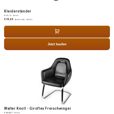
Kleiderständer
€15,13
Netto
€18,00
Brutto inkl. MwSt.
Jetzt kaufen
Walter Knoll - Giroflex Freischwinger
€268,07
Netto