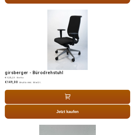
girsberger - Bürodrehstuhl
€125,21
Netto
€149,00
Brutto inkl. MwSt.
Jetzt kaufen