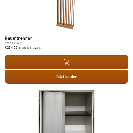
Raumtrenner
€230,25
Netto
€274,00
Brutto inkl. MwSt.
Jetzt kaufen