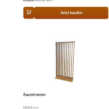
€238,00
Brutto inkl. MwSt.
Jetzt kaufen
Raumtrenner
€230,25
Netto