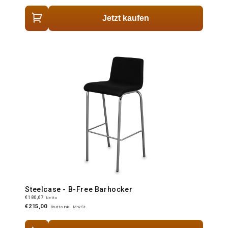
Jetzt kaufen
Steelcase - B-Free Barhocker
€180,67
Netto
€215,00
Brutto inkl. MwSt.