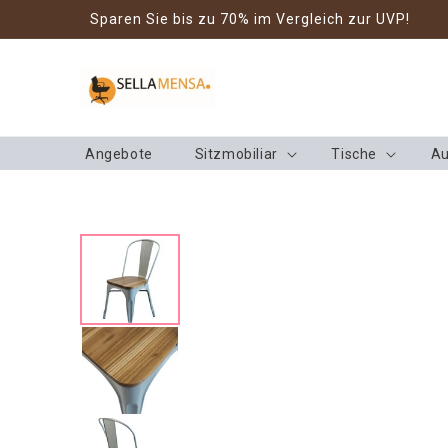
Direkt zum
Sparen Sie bis zu 70% im Vergleich zur UVP!
Inhalt
Angebote
Sitzmobiliar
Tische
Au