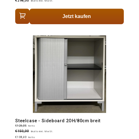
€298,00
Brutto inkl. MwSt.
Jetzt kaufen
Steelcase - Sideboard 2OH/80cm breit
€126,05
Netto
€150,00
Brutto inkl. MwSt.
€108,40
Netto