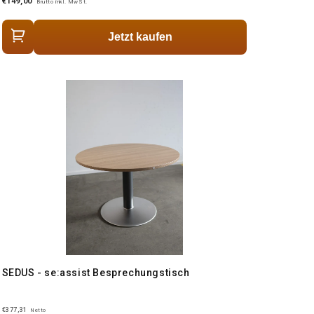
€149,00
Brutto inkl. MwSt.
Jetzt kaufen
SEDUS - se:assist Besprechungstisch
€377,31
Netto