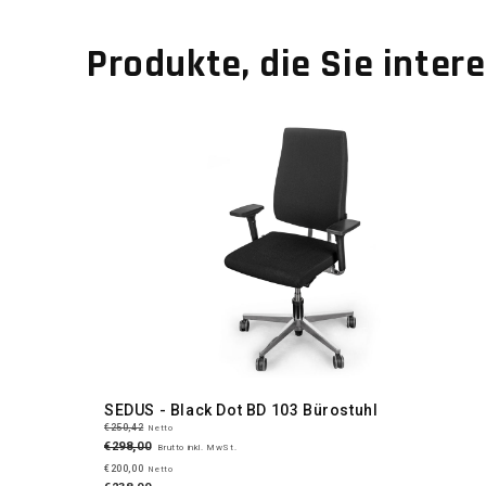
Produkte, die Sie inter
SEDUS - Black Dot BD 103 Bürostuhl
€250,42
Netto
€298,00
Brutto inkl. MwSt.
€200,00
Netto