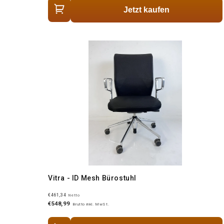
Jetzt kaufen
Vitra - ID Mesh Bürostuhl
€461,34
Netto
€548,99
Brutto inkl. MwSt.