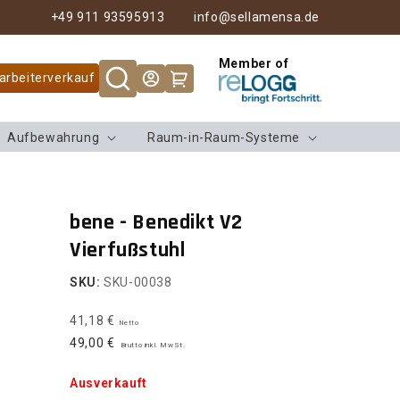
+49 911 93595913
info@sellamensa.de
Member of
Warenkorb
arbeiterverkauf
Aufbewahrung
Raum-in-Raum-Systeme
bene - Benedikt V2
Vierfußstuhl
SKU:
SKU-00038
41,18 €
Netto
49,00 €
Brutto inkl. MwSt.
Ausverkauft