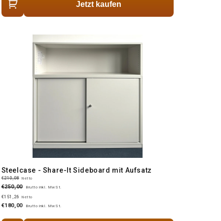
Jetzt kaufen
Steelcase - Share-It Sideboard mit Aufsatz
€210,08
Netto
€250,00
Brutto inkl. MwSt.
€151,26
Netto
€180,00
Brutto inkl. MwSt.