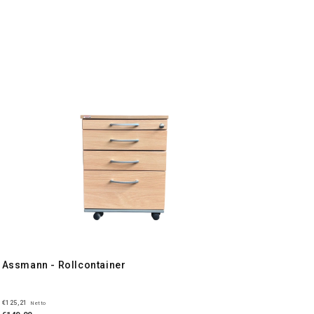
Assmann - Rollcontainer
€125,21
Netto