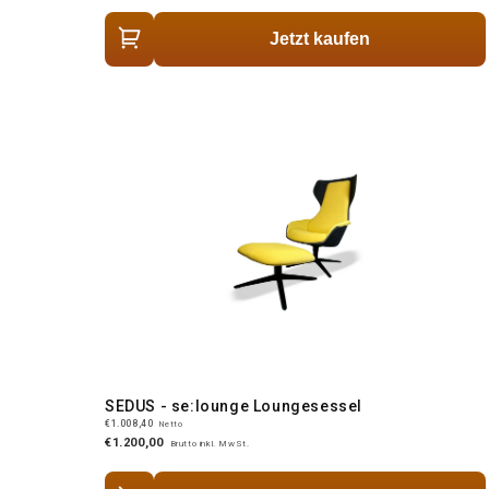
Jetzt kaufen
SEDUS - se:lounge Loungesessel
€1.008,40
Netto
€1.200,00
Brutto inkl. MwSt.