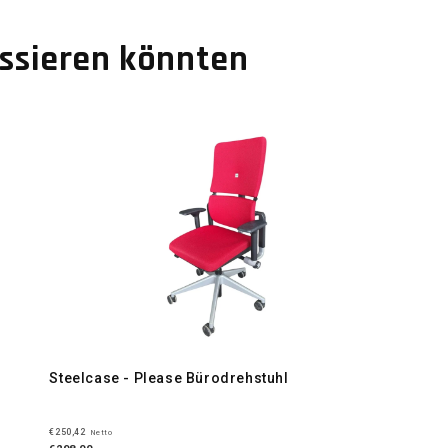
essieren könnten
Steelcase - Please Bürodrehstuhl
€250,42
Netto