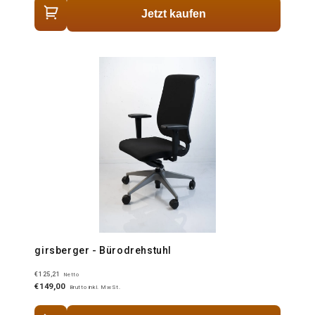
Jetzt kaufen
girsberger - Bürodrehstuhl
€125,21
Netto
€149,00
Brutto inkl. MwSt.