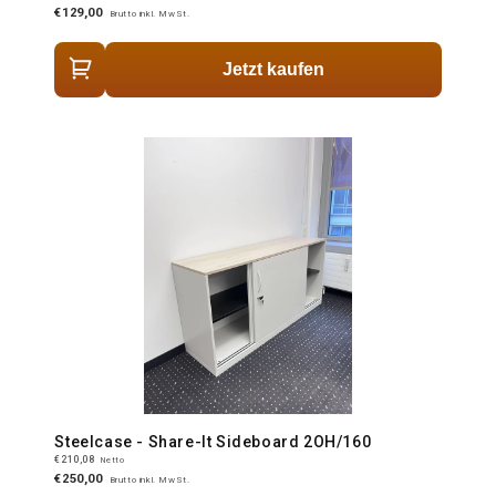
€129,00
Brutto inkl. MwSt.
Jetzt kaufen
Steelcase - Share-It Sideboard 2OH/160
€210,08
Netto
€250,00
Brutto inkl. MwSt.